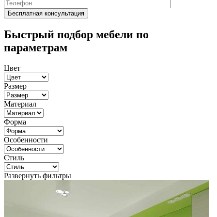
Быстрый подбор мебели по
параметрам
Цвет
Размер
Материал
Форма
Особенности
Стиль
Развернуть фильтры