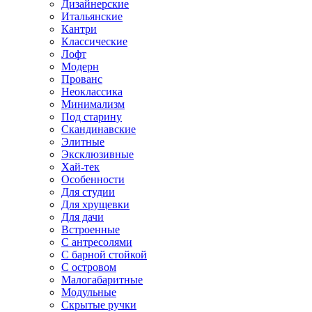
Дизайнерские
Итальянские
Кантри
Классические
Лофт
Модерн
Прованс
Неоклассика
Минимализм
Под старину
Скандинавские
Элитные
Эксклюзивные
Хай-тек
Особенности
Для студии
Для хрущевки
Для дачи
Встроенные
С антресолями
С барной стойкой
С островом
Малогабаритные
Модульные
Скрытые ручки