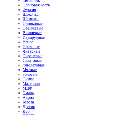
Металлик
Слоновая кость
Фуксия
Шоколад
Шампань
Оливковые
Оранжевые
Вишневые
Изумрудные
Венге
Ореховые
Янтарные
Сиреневые
Салатовые
Фиолетовые
Мятные
Золотые
Синие
Материал
МДФ
Эмаль
Акрил
Береза
Дерево
Дуб