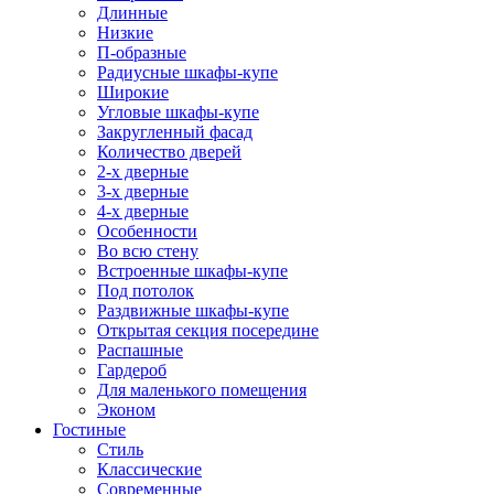
Длинные
Низкие
П-образные
Радиусные шкафы-купе
Широкие
Угловые шкафы-купе
Закругленный фасад
Количество дверей
2-х дверные
3-х дверные
4-х дверные
Особенности
Во всю стену
Встроенные шкафы-купе
Под потолок
Раздвижные шкафы-купе
Открытая секция посередине
Распашные
Гардероб
Для маленького помещения
Эконом
Гостиные
Стиль
Классические
Современные