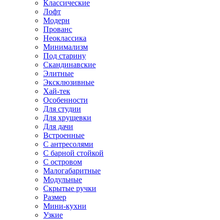
Классические
Лофт
Модерн
Прованс
Неоклассика
Минимализм
Под старину
Скандинавские
Элитные
Эксклюзивные
Хай-тек
Особенности
Для студии
Для хрущевки
Для дачи
Встроенные
С антресолями
С барной стойкой
С островом
Малогабаритные
Модульные
Скрытые ручки
Размер
Мини-кухни
Узкие