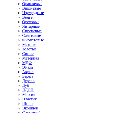
Оранжевые
Вишневые
Изумрудные
Венге
Ореховые
Янтарные
Сиреневые
Салатовые
Фиолетовые
Мятные
Золотые
Синие
Материал
МДФ
Эмаль
Акрил
Береза
Дерево
Дуб
ЛДСП
Массив
Пластик
Шпон
Экошпон
С патиной