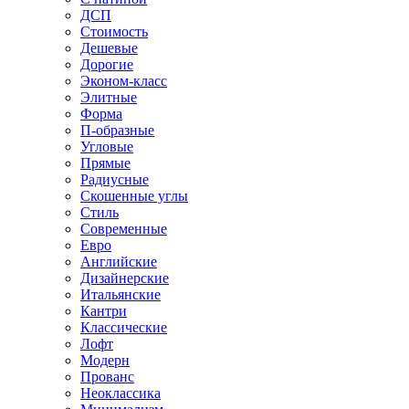
ДСП
Стоимость
Дешевые
Дорогие
Эконом-класс
Элитные
Форма
П-образные
Угловые
Прямые
Радиусные
Скошенные углы
Стиль
Современные
Евро
Английские
Дизайнерские
Итальянские
Кантри
Классические
Лофт
Модерн
Прованс
Неоклассика