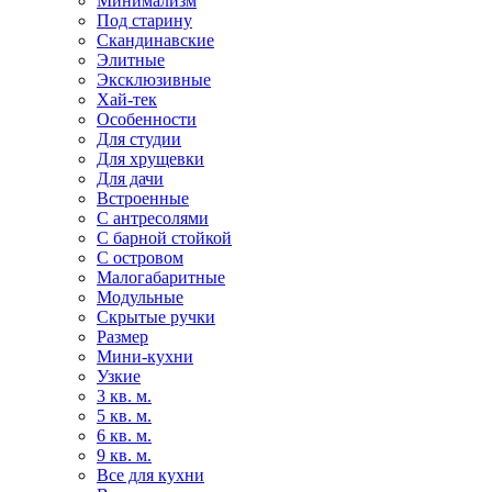
Минимализм
Под старину
Скандинавские
Элитные
Эксклюзивные
Хай-тек
Особенности
Для студии
Для хрущевки
Для дачи
Встроенные
С антресолями
С барной стойкой
С островом
Малогабаритные
Модульные
Скрытые ручки
Размер
Мини-кухни
Узкие
3 кв. м.
5 кв. м.
6 кв. м.
9 кв. м.
Все для кухни