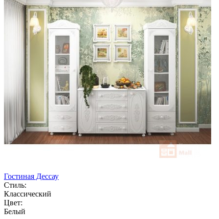
Гостиная Дессау
Стиль:
Классический
Цвет:
Белый