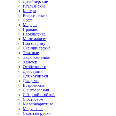
Дизайнерские
Итальянские
Кантри
Классические
Лофт
Модерн
Прованс
Неоклассика
Минимализм
Под старину
Скандинавские
Элитные
Эксклюзивные
Хай-тек
Особенности
Для студии
Для хрущевки
Для дачи
Встроенные
С антресолями
С барной стойкой
С островом
Малогабаритные
Модульные
Скрытые ручки