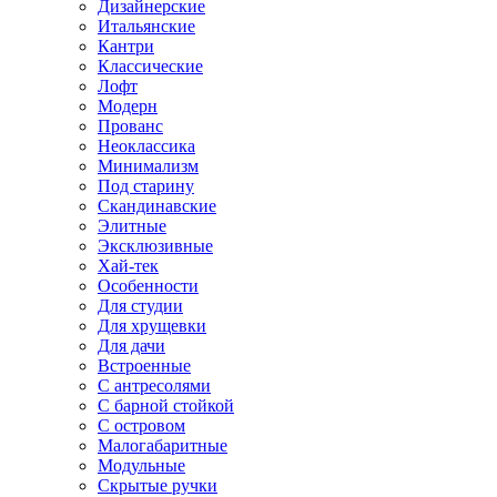
Дизайнерские
Итальянские
Кантри
Классические
Лофт
Модерн
Прованс
Неоклассика
Минимализм
Под старину
Скандинавские
Элитные
Эксклюзивные
Хай-тек
Особенности
Для студии
Для хрущевки
Для дачи
Встроенные
С антресолями
С барной стойкой
С островом
Малогабаритные
Модульные
Скрытые ручки