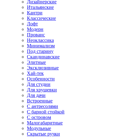
Дизайнерские
Итальянские
Кантри
Классические
Лофт
Модерн
Прованс
Неоклассика
Минимализм
Под старину
Скандинавские
Элитные
Эксклюзивные
Хай-тек
Особенности
Для студии
Для хрущевки
Для дачи
Встроенные
С антресолями
С барной стойкой
С островом
Малогабаритные
Модульные
Скрытые ручки