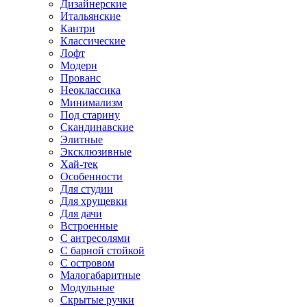
Дизайнерские
Итальянские
Кантри
Классические
Лофт
Модерн
Прованс
Неоклассика
Минимализм
Под старину
Скандинавские
Элитные
Эксклюзивные
Хай-тек
Особенности
Для студии
Для хрущевки
Для дачи
Встроенные
С антресолями
С барной стойкой
С островом
Малогабаритные
Модульные
Скрытые ручки