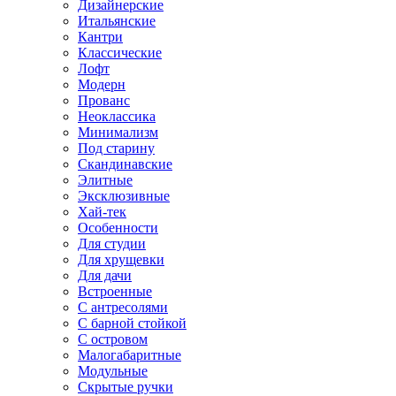
Дизайнерские
Итальянские
Кантри
Классические
Лофт
Модерн
Прованс
Неоклассика
Минимализм
Под старину
Скандинавские
Элитные
Эксклюзивные
Хай-тек
Особенности
Для студии
Для хрущевки
Для дачи
Встроенные
С антресолями
С барной стойкой
С островом
Малогабаритные
Модульные
Скрытые ручки