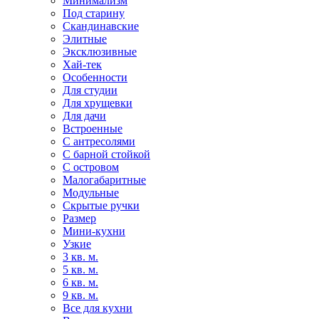
Минимализм
Под старину
Скандинавские
Элитные
Эксклюзивные
Хай-тек
Особенности
Для студии
Для хрущевки
Для дачи
Встроенные
С антресолями
С барной стойкой
С островом
Малогабаритные
Модульные
Скрытые ручки
Размер
Мини-кухни
Узкие
3 кв. м.
5 кв. м.
6 кв. м.
9 кв. м.
Все для кухни