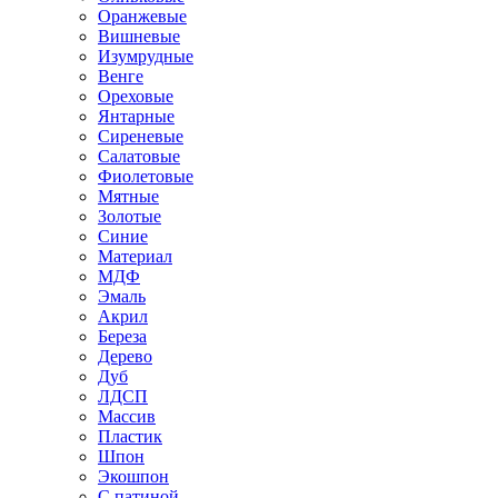
Оранжевые
Вишневые
Изумрудные
Венге
Ореховые
Янтарные
Сиреневые
Салатовые
Фиолетовые
Мятные
Золотые
Синие
Материал
МДФ
Эмаль
Акрил
Береза
Дерево
Дуб
ЛДСП
Массив
Пластик
Шпон
Экошпон
С патиной