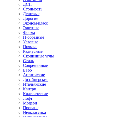
ДСП
Стоимость
Дешевые
Дорогие
Эконом-класс
Элитные
Форма
П-образные
Угловые
Прямые
Радиусные
Скошенные углы
Стиль
Современные
Евро
Английские
Дизайнерские
Итальянские
Кантри
Классические
Лофт
Модерн
Прованс
Неоклассика