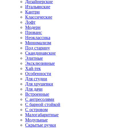
Дизайнерские
Итальянские
Кантри
Классические
Лофт
Модерн
Прованс
Неоклассика
Минимализм
Под старину
Скандинавские
Элитные
Эксклюзивные
Хай-тек
Особенности
Для студии
Для хрущевки
Для дачи
Встроенные
С антресолями
С барной стойкой
С островом
Малогабаритные
Модульные
Скрытые ручки