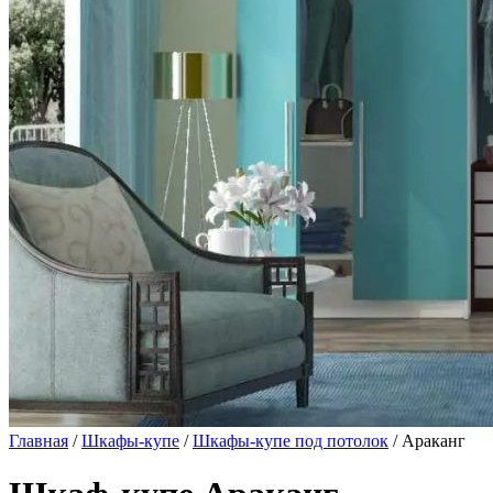
Главная
/
Шкафы-купе
/
Шкафы-купе под потолок
/ Араканг