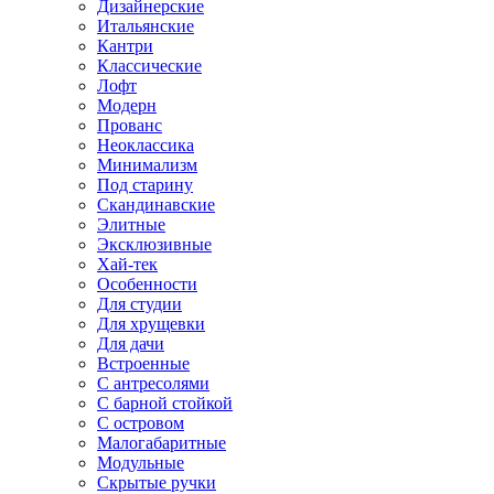
Дизайнерские
Итальянские
Кантри
Классические
Лофт
Модерн
Прованс
Неоклассика
Минимализм
Под старину
Скандинавские
Элитные
Эксклюзивные
Хай-тек
Особенности
Для студии
Для хрущевки
Для дачи
Встроенные
С антресолями
С барной стойкой
С островом
Малогабаритные
Модульные
Скрытые ручки