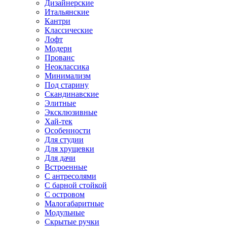
Дизайнерские
Итальянские
Кантри
Классические
Лофт
Модерн
Прованс
Неоклассика
Минимализм
Под старину
Скандинавские
Элитные
Эксклюзивные
Хай-тек
Особенности
Для студии
Для хрущевки
Для дачи
Встроенные
С антресолями
С барной стойкой
С островом
Малогабаритные
Модульные
Скрытые ручки