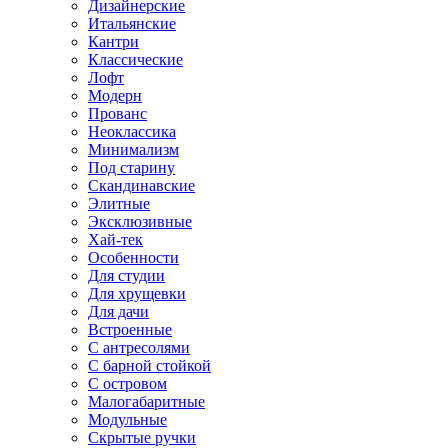
Дизайнерские
Итальянские
Кантри
Классические
Лофт
Модерн
Прованс
Неоклассика
Минимализм
Под старину
Скандинавские
Элитные
Эксклюзивные
Хай-тек
Особенности
Для студии
Для хрущевки
Для дачи
Встроенные
С антресолями
С барной стойкой
С островом
Малогабаритные
Модульные
Скрытые ручки