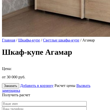
Главная
/
Шкафы-купе
/
Светлые шкафы-купе
/ Агамар
Шкаф-купе Агамар
Цена:
от 30 000
руб.
Добавить в корзину
Расчет цены
Вызвать
Заказать
замерщика
Получить расчет