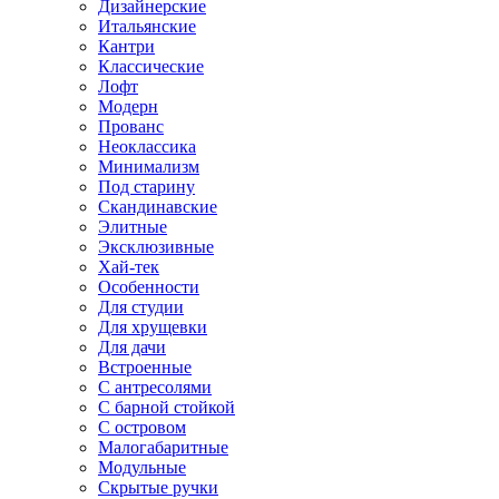
Дизайнерские
Итальянские
Кантри
Классические
Лофт
Модерн
Прованс
Неоклассика
Минимализм
Под старину
Скандинавские
Элитные
Эксклюзивные
Хай-тек
Особенности
Для студии
Для хрущевки
Для дачи
Встроенные
С антресолями
С барной стойкой
С островом
Малогабаритные
Модульные
Скрытые ручки