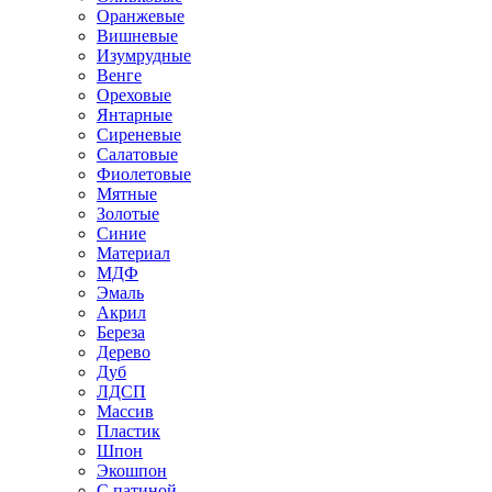
Оранжевые
Вишневые
Изумрудные
Венге
Ореховые
Янтарные
Сиреневые
Салатовые
Фиолетовые
Мятные
Золотые
Синие
Материал
МДФ
Эмаль
Акрил
Береза
Дерево
Дуб
ЛДСП
Массив
Пластик
Шпон
Экошпон
С патиной