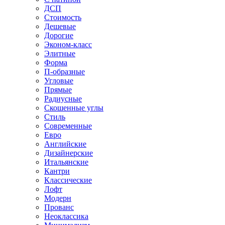
ДСП
Стоимость
Дешевые
Дорогие
Эконом-класс
Элитные
Форма
П-образные
Угловые
Прямые
Радиусные
Скошенные углы
Стиль
Современные
Евро
Английские
Дизайнерские
Итальянские
Кантри
Классические
Лофт
Модерн
Прованс
Неоклассика