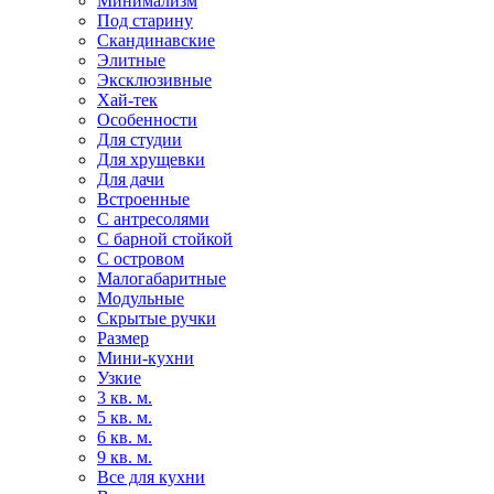
Минимализм
Под старину
Скандинавские
Элитные
Эксклюзивные
Хай-тек
Особенности
Для студии
Для хрущевки
Для дачи
Встроенные
С антресолями
С барной стойкой
С островом
Малогабаритные
Модульные
Скрытые ручки
Размер
Мини-кухни
Узкие
3 кв. м.
5 кв. м.
6 кв. м.
9 кв. м.
Все для кухни