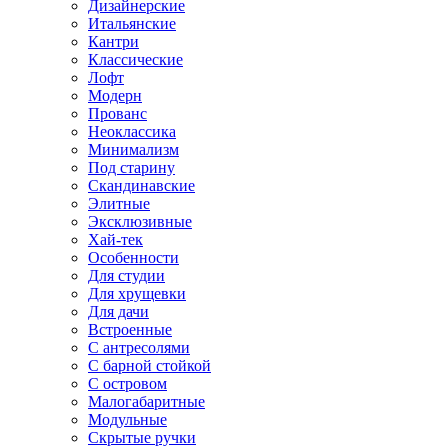
Дизайнерские
Итальянские
Кантри
Классические
Лофт
Модерн
Прованс
Неоклассика
Минимализм
Под старину
Скандинавские
Элитные
Эксклюзивные
Хай-тек
Особенности
Для студии
Для хрущевки
Для дачи
Встроенные
С антресолями
С барной стойкой
С островом
Малогабаритные
Модульные
Скрытые ручки