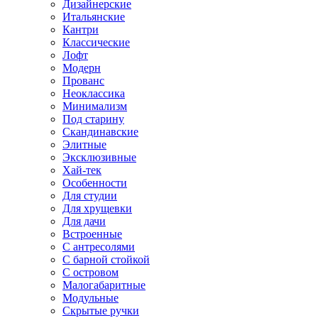
Дизайнерские
Итальянские
Кантри
Классические
Лофт
Модерн
Прованс
Неоклассика
Минимализм
Под старину
Скандинавские
Элитные
Эксклюзивные
Хай-тек
Особенности
Для студии
Для хрущевки
Для дачи
Встроенные
С антресолями
С барной стойкой
С островом
Малогабаритные
Модульные
Скрытые ручки