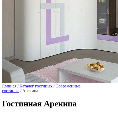
Главная
/
Каталог гостиных
/
Современные
гостиные
/ Арекипа
Гостинная Арекипа