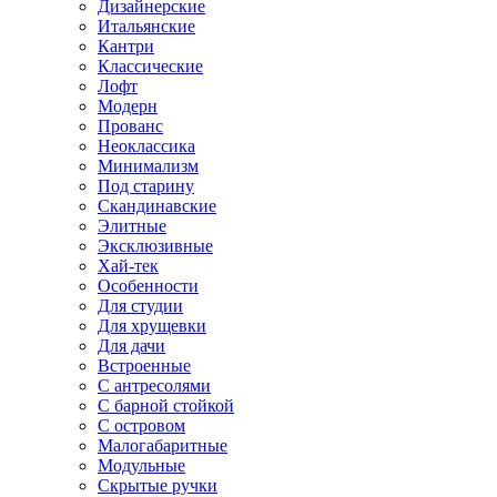
Дизайнерские
Итальянские
Кантри
Классические
Лофт
Модерн
Прованс
Неоклассика
Минимализм
Под старину
Скандинавские
Элитные
Эксклюзивные
Хай-тек
Особенности
Для студии
Для хрущевки
Для дачи
Встроенные
С антресолями
С барной стойкой
С островом
Малогабаритные
Модульные
Скрытые ручки