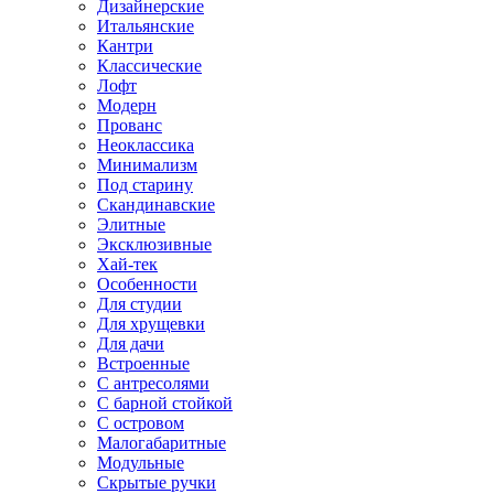
Дизайнерские
Итальянские
Кантри
Классические
Лофт
Модерн
Прованс
Неоклассика
Минимализм
Под старину
Скандинавские
Элитные
Эксклюзивные
Хай-тек
Особенности
Для студии
Для хрущевки
Для дачи
Встроенные
С антресолями
С барной стойкой
С островом
Малогабаритные
Модульные
Скрытые ручки