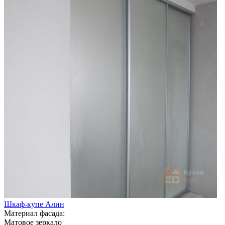
Шкаф-купе Алин
Материал фасада:
Матовое зеркало