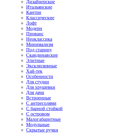
Дизайнерские
Итальянские
Кантри
Классические
Лофт
Модерн
Прованс
Неоклассика
Минимализм
Под старину
Скандинавские
Элитные
Эксклюзивные
Хай-тек
Особенности
Для студии
Для хрущевки
Для дачи
Встроенные
С антресолями
С барной стойкой
С островом
Малогабаритные
Модульные
Скрытые ручки