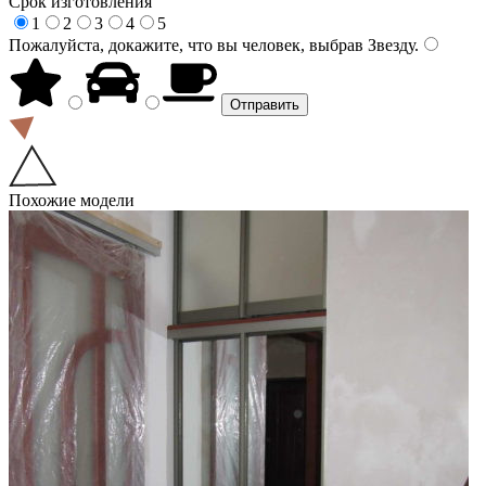
Срок изготовления
1
2
3
4
5
Пожалуйста, докажите, что вы человек, выбрав
Звезду
.
Похожие модели