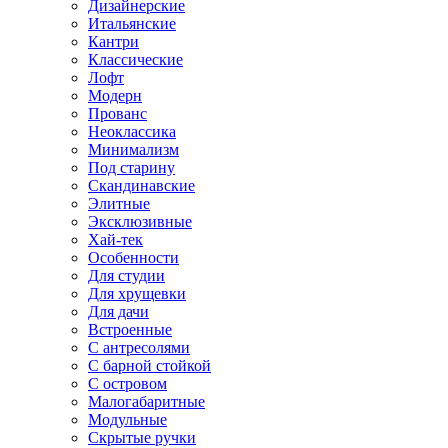
Дизайнерские
Итальянские
Кантри
Классические
Лофт
Модерн
Прованс
Неоклассика
Минимализм
Под старину
Скандинавские
Элитные
Эксклюзивные
Хай-тек
Особенности
Для студии
Для хрущевки
Для дачи
Встроенные
С антресолями
С барной стойкой
С островом
Малогабаритные
Модульные
Скрытые ручки