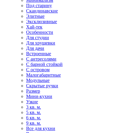
Минимализм
Под старину
Скандинавские
Элитные
Эксклюзивные
Хай-тек
Особенности
Для студии
Для хрущевки
Для дачи
Встроенные
С антресолями
С барной стойкой
С островом
Малогабаритные
Модульные
Скрытые ручки
Размер
Мини-кухни
Узкие
3 кв. м.
5 кв. м.
6 кв. м.
9 кв. м.
Все для кухни