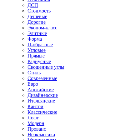
ДСП
Стоимость
Дешевые
Дорогие
Эконом-класс
Элитные
Форма
П-образные
Угловые
Прямые
Радиусные
Скошенные углы
Стиль
Современные
Евро
Английские
Дизайнерские
Итальянские
Кантри
Классические
Лофт
Модерн
Прованс
Неоклассика