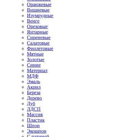
Оранжевые
Вишневые
Изумрудные
Венге
Ореховые
Янтарные
Сиреневые
Салатовые
Фиолетовые
Мятные
Золотые
Синие
Материал
МДФ
Эмаль
Акрил
Береза
Дерево
Дуб
ЛДСП
Массив
Пластик
Шпон
Экошпон
С патиной