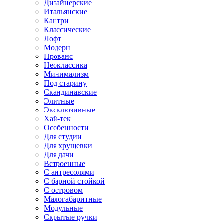
Дизайнерские
Итальянские
Кантри
Классические
Лофт
Модерн
Прованс
Неоклассика
Минимализм
Под старину
Скандинавские
Элитные
Эксклюзивные
Хай-тек
Особенности
Для студии
Для хрущевки
Для дачи
Встроенные
С антресолями
С барной стойкой
С островом
Малогабаритные
Модульные
Скрытые ручки