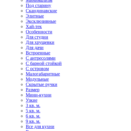
Минимализм
Под старину
Скандинавские
Элитные
Эксклюзивные
Хай-тек
Особенности
Для студии
Для хрущевки
Для дачи
Встроенные
С антресолями
С барной стойкой
С островом
Малогабаритные
Модульные
Скрытые ручки
Размер
Мини-кухни
Узкие
3 кв. м.
5 кв. м.
6 кв. м.
9 кв. м.
Все для кухни