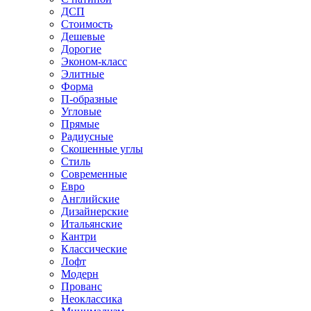
ДСП
Стоимость
Дешевые
Дорогие
Эконом-класс
Элитные
Форма
П-образные
Угловые
Прямые
Радиусные
Скошенные углы
Стиль
Современные
Евро
Английские
Дизайнерские
Итальянские
Кантри
Классические
Лофт
Модерн
Прованс
Неоклассика