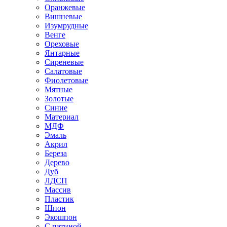
Оранжевые
Вишневые
Изумрудные
Венге
Ореховые
Янтарные
Сиреневые
Салатовые
Фиолетовые
Мятные
Золотые
Синие
Материал
МДФ
Эмаль
Акрил
Береза
Дерево
Дуб
ЛДСП
Массив
Пластик
Шпон
Экошпон
С патиной