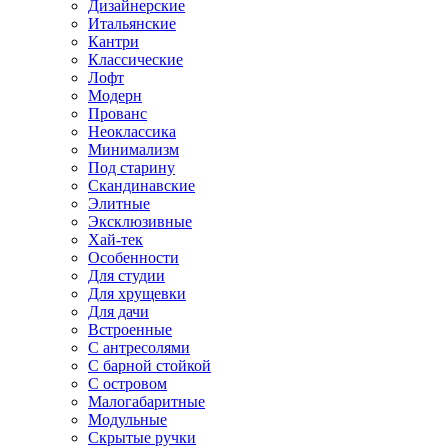
Дизайнерские
Итальянские
Кантри
Классические
Лофт
Модерн
Прованс
Неоклассика
Минимализм
Под старину
Скандинавские
Элитные
Эксклюзивные
Хай-тек
Особенности
Для студии
Для хрущевки
Для дачи
Встроенные
С антресолями
С барной стойкой
С островом
Малогабаритные
Модульные
Скрытые ручки