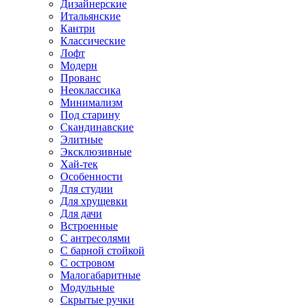
Дизайнерские
Итальянские
Кантри
Классические
Лофт
Модерн
Прованс
Неоклассика
Минимализм
Под старину
Скандинавские
Элитные
Эксклюзивные
Хай-тек
Особенности
Для студии
Для хрущевки
Для дачи
Встроенные
С антресолями
С барной стойкой
С островом
Малогабаритные
Модульные
Скрытые ручки