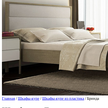
Главная
/
Шкафы-купе
/
Шкафы-купе из пластика
/ Бринда