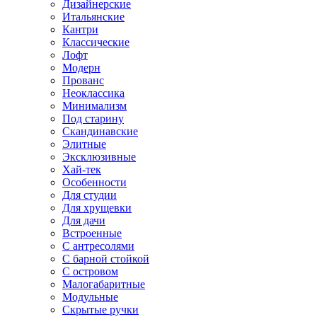
Дизайнерские
Итальянские
Кантри
Классические
Лофт
Модерн
Прованс
Неоклассика
Минимализм
Под старину
Скандинавские
Элитные
Эксклюзивные
Хай-тек
Особенности
Для студии
Для хрущевки
Для дачи
Встроенные
С антресолями
С барной стойкой
С островом
Малогабаритные
Модульные
Скрытые ручки