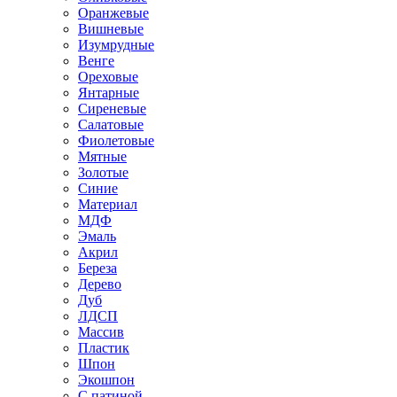
Оранжевые
Вишневые
Изумрудные
Венге
Ореховые
Янтарные
Сиреневые
Салатовые
Фиолетовые
Мятные
Золотые
Синие
Материал
МДФ
Эмаль
Акрил
Береза
Дерево
Дуб
ЛДСП
Массив
Пластик
Шпон
Экошпон
С патиной