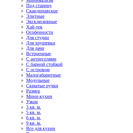
Минимализм
Под старину
Скандинавские
Элитные
Эксклюзивные
Хай-тек
Особенности
Для студии
Для хрущевки
Для дачи
Встроенные
С антресолями
С барной стойкой
С островом
Малогабаритные
Модульные
Скрытые ручки
Размер
Мини-кухни
Узкие
3 кв. м.
5 кв. м.
6 кв. м.
9 кв. м.
Все для кухни