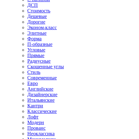
ДСП
Стоимость
Дешевые
Дорогие
Эконом-класс
Элитные
Форма
П-образные
Угловые
Прямые
Радиусные
Скошенные углы
Стиль
Современные
Евро
Английские
Дизайнерские
Итальянские
Кантри
Классические
Лофт
Модерн
Прованс
Неоклассика