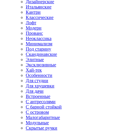
Дизайнерские
Итальянские
Кантри
Классические
Лофт
Модерн
Прованс
Неоклассика
Минимализм
Под старину
Скандинавские
Элитные
Эксклюзивные
Хай-тек
Особенности
Для студии
Для хрущевки
Для дачи
Встроенные
С антресолями
С барной стойкой
С островом
Малогабаритные
Модульные
Скрытые ручки