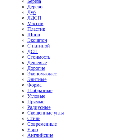
Береза
Дерево
Дуб
ЛДСП
Массив
Пластик
Шпон
Экошпон
С патиной
ДСП
Стоимость
Дешевые
Дорогие
Эконом-класс
Элитные
Форма
П-образные
Угловые
Прямые
Радиусные
Скошенные углы
Стиль
Современные
Евро
Английские