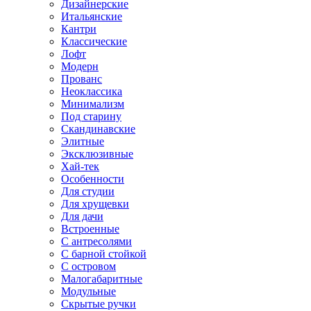
Дизайнерские
Итальянские
Кантри
Классические
Лофт
Модерн
Прованс
Неоклассика
Минимализм
Под старину
Скандинавские
Элитные
Эксклюзивные
Хай-тек
Особенности
Для студии
Для хрущевки
Для дачи
Встроенные
С антресолями
С барной стойкой
С островом
Малогабаритные
Модульные
Скрытые ручки