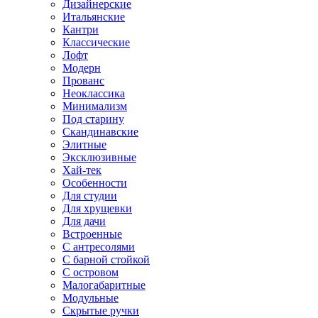
Дизайнерские
Итальянские
Кантри
Классические
Лофт
Модерн
Прованс
Неоклассика
Минимализм
Под старину
Скандинавские
Элитные
Эксклюзивные
Хай-тек
Особенности
Для студии
Для хрущевки
Для дачи
Встроенные
С антресолями
С барной стойкой
С островом
Малогабаритные
Модульные
Скрытые ручки