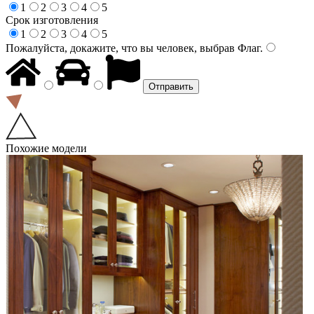
1
2
3
4
5
Срок изготовления
1
2
3
4
5
Пожалуйста, докажите, что вы человек, выбрав
Флаг
.
Похожие модели