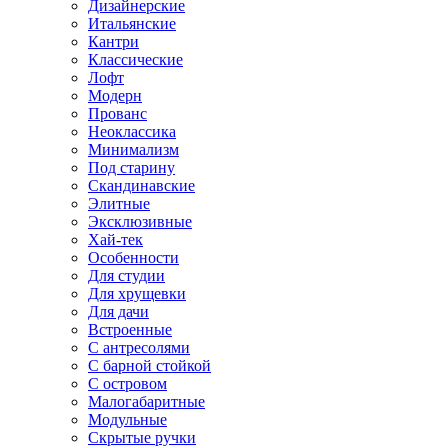
Дизайнерские
Итальянские
Кантри
Классические
Лофт
Модерн
Прованс
Неоклассика
Минимализм
Под старину
Скандинавские
Элитные
Эксклюзивные
Хай-тек
Особенности
Для студии
Для хрущевки
Для дачи
Встроенные
С антресолями
С барной стойкой
С островом
Малогабаритные
Модульные
Скрытые ручки