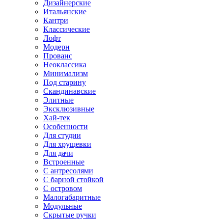
Дизайнерские
Итальянские
Кантри
Классические
Лофт
Модерн
Прованс
Неоклассика
Минимализм
Под старину
Скандинавские
Элитные
Эксклюзивные
Хай-тек
Особенности
Для студии
Для хрущевки
Для дачи
Встроенные
С антресолями
С барной стойкой
С островом
Малогабаритные
Модульные
Скрытые ручки