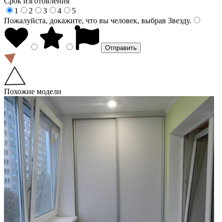
Срок изготовления
1
2
3
4
5
Пожалуйста, докажите, что вы человек, выбрав
Звезду
.
Похожие модели