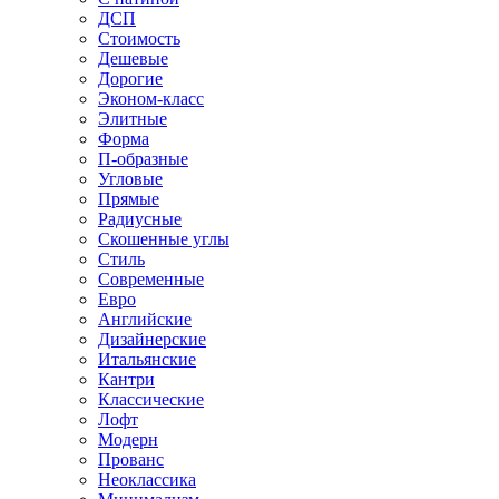
ДСП
Стоимость
Дешевые
Дорогие
Эконом-класс
Элитные
Форма
П-образные
Угловые
Прямые
Радиусные
Скошенные углы
Стиль
Современные
Евро
Английские
Дизайнерские
Итальянские
Кантри
Классические
Лофт
Модерн
Прованс
Неоклассика