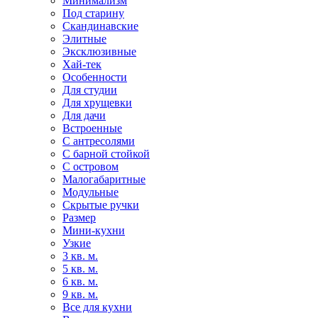
Минимализм
Под старину
Скандинавские
Элитные
Эксклюзивные
Хай-тек
Особенности
Для студии
Для хрущевки
Для дачи
Встроенные
С антресолями
С барной стойкой
С островом
Малогабаритные
Модульные
Скрытые ручки
Размер
Мини-кухни
Узкие
3 кв. м.
5 кв. м.
6 кв. м.
9 кв. м.
Все для кухни