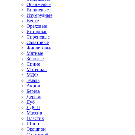
Оранжевые
Вишневые
Изумрудные
Венге
Ореховые
Янтарные
Сиреневые
Салатовые
Фиолетовые
Мятные
Золотые
Синие
Материал
МДФ
Эмаль
Акрил
Береза
Дерево
Дуб
ЛДСП
Массив
Пластик
Шпон
Экошпон
С патиной