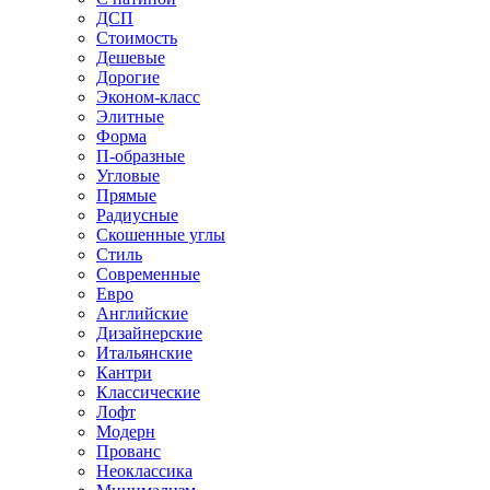
ДСП
Стоимость
Дешевые
Дорогие
Эконом-класс
Элитные
Форма
П-образные
Угловые
Прямые
Радиусные
Скошенные углы
Стиль
Современные
Евро
Английские
Дизайнерские
Итальянские
Кантри
Классические
Лофт
Модерн
Прованс
Неоклассика