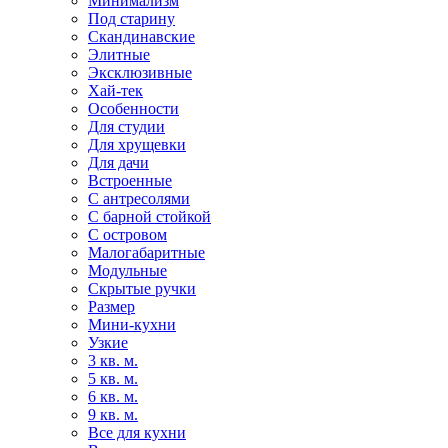
Минимализм
Под старину
Скандинавские
Элитные
Эксклюзивные
Хай-тек
Особенности
Для студии
Для хрущевки
Для дачи
Встроенные
С антресолями
С барной стойкой
С островом
Малогабаритные
Модульные
Скрытые ручки
Размер
Мини-кухни
Узкие
3 кв. м.
5 кв. м.
6 кв. м.
9 кв. м.
Все для кухни