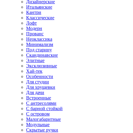
Дизайнерские
Итальянские
Кантри
Классические
Лофт
Модерн
Прованс
Неоклассика
Минимализм
Под старину
Скандинавские
Элитные
Эксклюзивные
Хай-тек
Особенности
Для студии
Для хрущевки
Для дачи
Встроенные
С антресолями
С барной стойкой
С островом
Малогабаритные
Модульные
Скрытые ручки