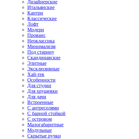
Дизайнерские
Итальянские
Кантри
Классические
Лофт
Модерн
Прованс
Неоклассика
Минимализм
Под старину
Скандинавские
Элитные
Эксклюзивные
Хай-тек
Особенности
Для студии
Для хрущевки
Для дачи
Встроенные
С антресолями
С барной стойкой
С островом
Малогабаритные
Модульные
Скрытые ручки