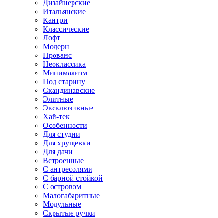
Дизайнерские
Итальянские
Кантри
Классические
Лофт
Модерн
Прованс
Неоклассика
Минимализм
Под старину
Скандинавские
Элитные
Эксклюзивные
Хай-тек
Особенности
Для студии
Для хрущевки
Для дачи
Встроенные
С антресолями
С барной стойкой
С островом
Малогабаритные
Модульные
Скрытые ручки