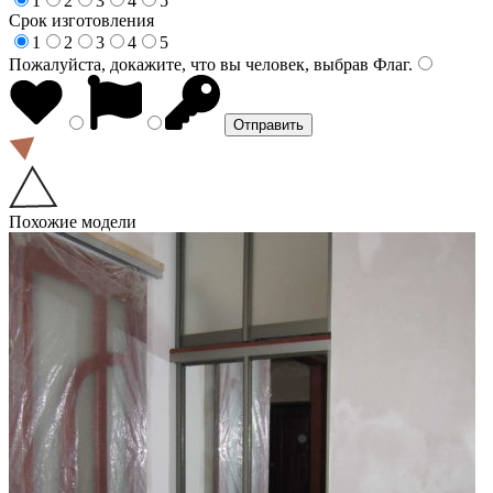
1
2
3
4
5
Срок изготовления
1
2
3
4
5
Пожалуйста, докажите, что вы человек, выбрав
Флаг
.
Похожие модели