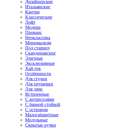
Дизайнерские
Итальянские
Кантри
Классические
Лофт
Модерн
Прованс
Неоклассика
Минимализм
Под старину
Скандинавские
Элитные
Эксклюзивные
Хай-тек
Особенности
Для студии
Для хрущевки
Для дачи
Встроенные
С антресолями
С барной стойкой
С островом
Малогабаритные
Модульные
Скрытые ручки