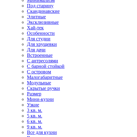
Минимализм
Под старину
Скандинавские
Элитные
Эксклюзивные
Хай-тек
Особенности
Для студии
Для хрущевки
Для дачи
Встроенные
С антресолями
С барной стойкой
С островом
Малогабаритные
Модульные
Скрытые ручки
Размер
Мини-кухни
Узкие
3 кв. м.
5 кв. м.
6 кв. м.
9 кв. м.
Все для кухни