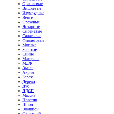
Оранжевые
Вишневые
Изумрудные
Венге
Ореховые
Янтарные
Сиреневые
Салатовые
Фиолетовые
Мятные
Золотые
Синие
Материал
МДФ
Эмаль
Акрил
Береза
Дерево
Дуб
ЛДСП
Массив
Пластик
Шпон
Экошпон
С патиной