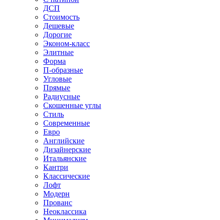
ДСП
Стоимость
Дешевые
Дорогие
Эконом-класс
Элитные
Форма
П-образные
Угловые
Прямые
Радиусные
Скошенные углы
Стиль
Современные
Евро
Английские
Дизайнерские
Итальянские
Кантри
Классические
Лофт
Модерн
Прованс
Неоклассика