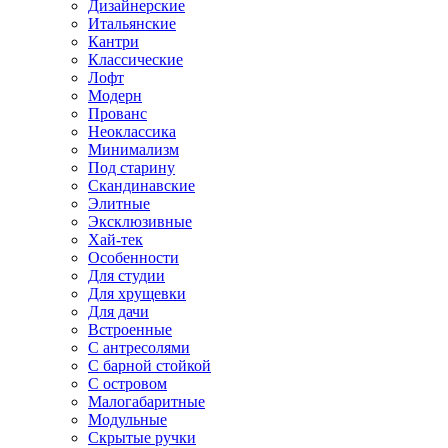
Дизайнерские
Итальянские
Кантри
Классические
Лофт
Модерн
Прованс
Неоклассика
Минимализм
Под старину
Скандинавские
Элитные
Эксклюзивные
Хай-тек
Особенности
Для студии
Для хрущевки
Для дачи
Встроенные
С антресолями
С барной стойкой
С островом
Малогабаритные
Модульные
Скрытые ручки