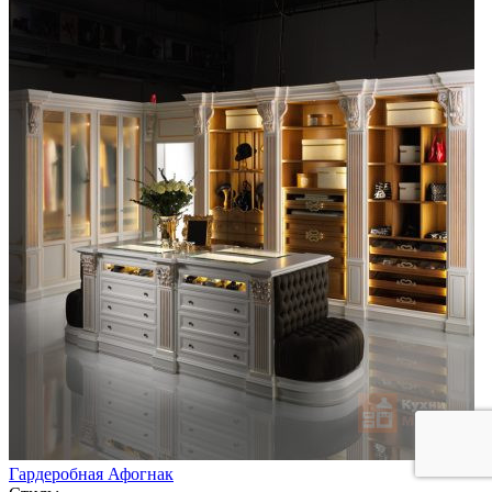
Гардеробная Афогнак