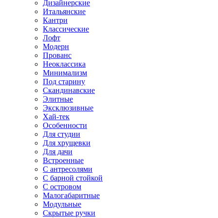
Дизайнерские
Итальянские
Кантри
Классические
Лофт
Модерн
Прованс
Неоклассика
Минимализм
Под старину
Скандинавские
Элитные
Эксклюзивные
Хай-тек
Особенности
Для студии
Для хрущевки
Для дачи
Встроенные
С антресолями
С барной стойкой
С островом
Малогабаритные
Модульные
Скрытые ручки