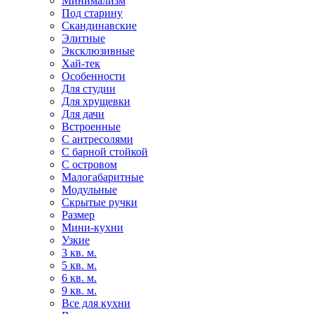
Минимализм
Под старину
Скандинавские
Элитные
Эксклюзивные
Хай-тек
Особенности
Для студии
Для хрущевки
Для дачи
Встроенные
С антресолями
С барной стойкой
С островом
Малогабаритные
Модульные
Скрытые ручки
Размер
Мини-кухни
Узкие
3 кв. м.
5 кв. м.
6 кв. м.
9 кв. м.
Все для кухни