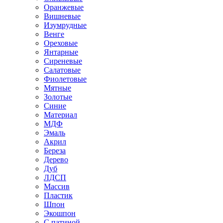
Оранжевые
Вишневые
Изумрудные
Венге
Ореховые
Янтарные
Сиреневые
Салатовые
Фиолетовые
Мятные
Золотые
Синие
Материал
МДФ
Эмаль
Акрил
Береза
Дерево
Дуб
ЛДСП
Массив
Пластик
Шпон
Экошпон
С патиной