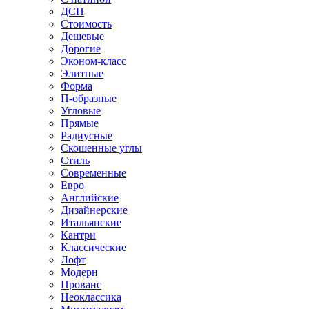
ДСП
Стоимость
Дешевые
Дорогие
Эконом-класс
Элитные
Форма
П-образные
Угловые
Прямые
Радиусные
Скошенные углы
Стиль
Современные
Евро
Английские
Дизайнерские
Итальянские
Кантри
Классические
Лофт
Модерн
Прованс
Неоклассика