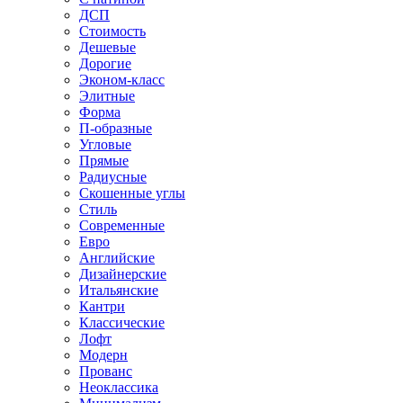
ДСП
Стоимость
Дешевые
Дорогие
Эконом-класс
Элитные
Форма
П-образные
Угловые
Прямые
Радиусные
Скошенные углы
Стиль
Современные
Евро
Английские
Дизайнерские
Итальянские
Кантри
Классические
Лофт
Модерн
Прованс
Неоклассика