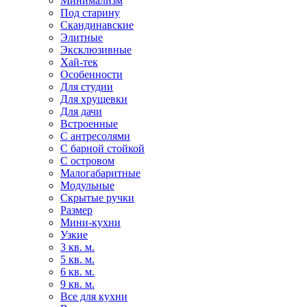
Минимализм
Под старину
Скандинавские
Элитные
Эксклюзивные
Хай-тек
Особенности
Для студии
Для хрущевки
Для дачи
Встроенные
С антресолями
С барной стойкой
С островом
Малогабаритные
Модульные
Скрытые ручки
Размер
Мини-кухни
Узкие
3 кв. м.
5 кв. м.
6 кв. м.
9 кв. м.
Все для кухни