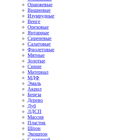
Оранжевые
Вишневые
Изумрудные
Венге
Ореховые
Янтарные
Сиреневые
Салатовые
Фиолетовые
Мятные
Золотые
Синие
Материал
МДФ
Эмаль
Акрил
Береза
Дерево
Дуб
ЛДСП
Массив
Пластик
Шпон
Экошпон
С патиной