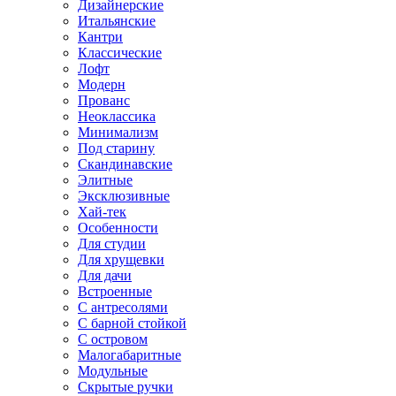
Дизайнерские
Итальянские
Кантри
Классические
Лофт
Модерн
Прованс
Неоклассика
Минимализм
Под старину
Скандинавские
Элитные
Эксклюзивные
Хай-тек
Особенности
Для студии
Для хрущевки
Для дачи
Встроенные
С антресолями
С барной стойкой
С островом
Малогабаритные
Модульные
Скрытые ручки