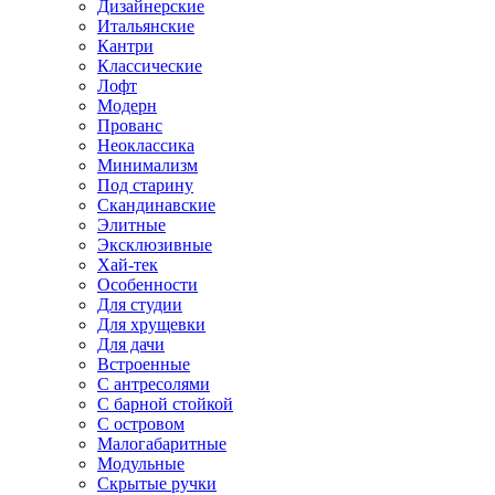
Дизайнерские
Итальянские
Кантри
Классические
Лофт
Модерн
Прованс
Неоклассика
Минимализм
Под старину
Скандинавские
Элитные
Эксклюзивные
Хай-тек
Особенности
Для студии
Для хрущевки
Для дачи
Встроенные
С антресолями
С барной стойкой
С островом
Малогабаритные
Модульные
Скрытые ручки