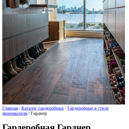
Главная
/
Каталог гардеробных
/
Гардеробные в стиле
минимализм
/ Гарднер
Гардеробная Гарднер