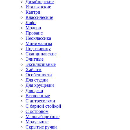
Дизайнерские
Итальянские
Кантри
Классические
Лофт
Модерн
Прованс
Неоклассика
Минимализм
Под старину
Скандинавские
Элитные
Эксклюзивные
Хай-тек
Особенности
Для студии
Для хрущевки
Для дачи
Встроенные
С антресолями
С барной стойкой
С островом
Малогабаритные
Модульные
Скрытые ручки