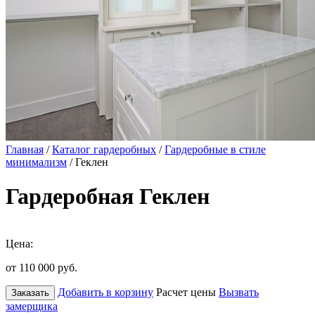
Главная
/
Каталог гардеробных
/
Гардеробные в стиле
минимализм
/ Геклен
Гардеробная Геклен
Цена:
от 110 000
руб.
Добавить в корзину
Расчет цены
Вызвать
Заказать
замерщика